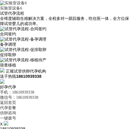
实验室设备6
试管代孕流程
全维度辅助生殖解决方案，全程多对一跟踪服务，吃住医一体，全方位保
障试管婴儿的成功率。
合同签约
备孕调理
促排取卵
筛查移植
正规试管供卵代孕机构
送子热线
18610939338
好孕代孕
手机：18610939338
微信号：18610939338
返回首页
代孕套餐
供卵咨询
一键拨号
X
18610939338